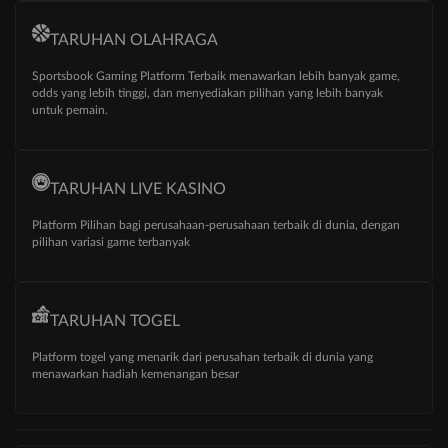
TARUHAN OLAHRAGA
Sportsbook Gaming Platform Terbaik menawarkan lebih banyak game,
odds yang lebih tinggi, dan menyediakan pilihan yang lebih banyak
untuk pemain.
TARUHAN LIVE KASINO
Platform Pilihan bagi perusahaan-perusahaan terbaik di dunia, dengan
pilihan variasi game terbanyak
TARUHAN TOGEL
Platform togel yang menarik dari perusahan terbaik di dunia yang
menawarkan hadiah kemenangan besar