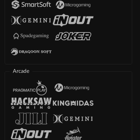
Arcade