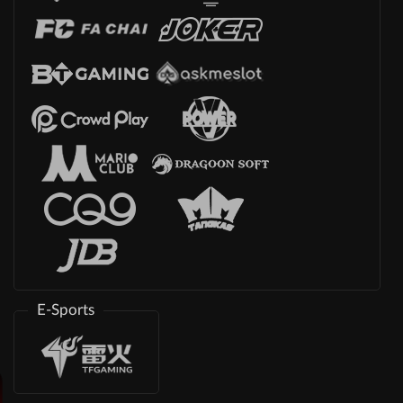
E-Sports