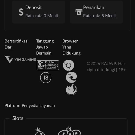
Deposit
Penarikan
Rata-rata 0 Menit
Rata-rata 5 Menit
Bersertifikasi
Tanggung
Browser
Dari
Jawab
Yang
Bermain
Didukung
©2026 RAJA99. Hak
cipta dilindungi | 18+
Platform Penyedia Layanan
Slots