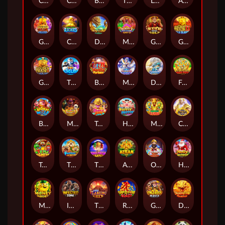
Crown of Hades
Cyber Rabbit
BUFFALO LEGEND
Thunder Lord
LIBERTY HEROINER
AZTLAN GEMS2
GOLDEN TRAIN DELUXE
Choo Choo Riches
Dragon Link Fortune
Mummy’s Treasure Quest 2
Gold Rush
GOLDEN TRAIN 2
Golden Train Ⅲ: Black Ore
THE PENGUINS
Bao Zhu Fortune
Magic Bingo Queen
Dragon's Blaze Link
Fortune Gold Pots
Big Bad Wolf
Mummy’s Treasure Quest
Triple Spin Xtreme
Huffin'and Puffin'Jackpot
MUMMY'S CURSE
Crown of Olympus
Triple Ignite
THE PUPPIES IN EGYPT
The Hallowin Bats
Aztlan Gems
Ore Rush: Cart Collector
Holly Jackpot
Money Piggies
INFECTED ZONE
THE FLAME CITY
RAPID FIRE BLAST
Gold Rush Mania
Dragon Link Collection