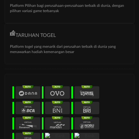
Platform Pilihan bagi perusahaan-perusahaan terbaik di dunia, dengan
pilihan variasi game terbanyak
TARUHAN TOGEL
Platform togel yang menarik dari perusahan terbaik di dunia yang
menawarkan hadiah kemenangan besar