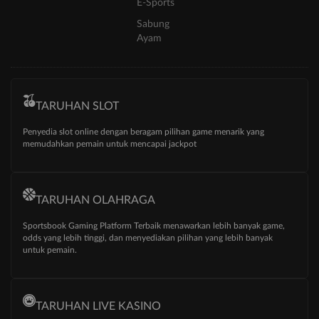
E-Sports
Sabung
Ayam
TARUHAN SLOT
Penyedia slot online dengan beragam pilihan game menarik yang
memudahkan pemain untuk mencapai jackpot
TARUHAN OLAHRAGA
Sportsbook Gaming Platform Terbaik menawarkan lebih banyak game,
odds yang lebih tinggi, dan menyediakan pilihan yang lebih banyak
untuk pemain.
TARUHAN LIVE KASINO