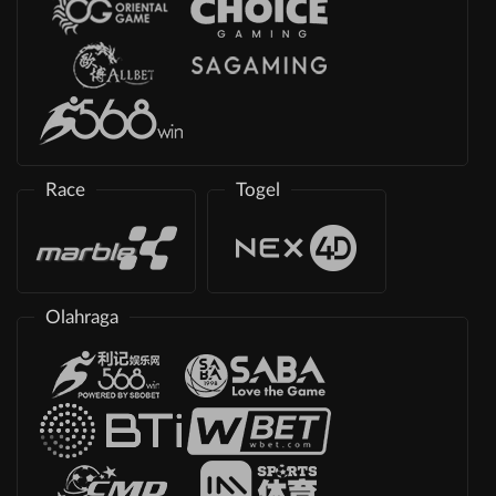
Race
Togel
Olahraga