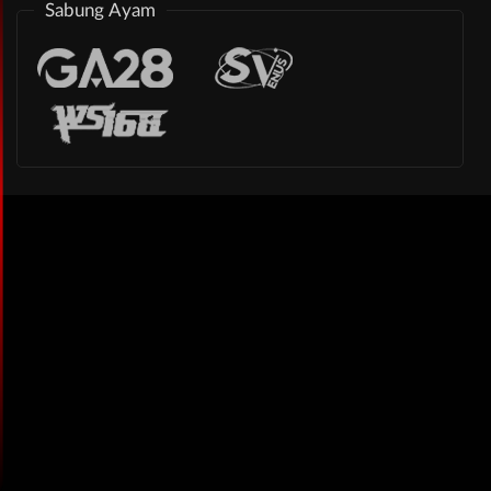
Sabung Ayam