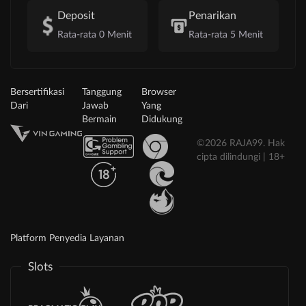
Deposit
Penarikan
Rata-rata 0 Menit
Rata-rata 5 Menit
Bersertifikasi
Tanggung
Browser
Dari
Jawab
Yang
Bermain
Didukung
©2026 RAJA99. Hak
cipta dilindungi | 18+
Platform Penyedia Layanan
Slots