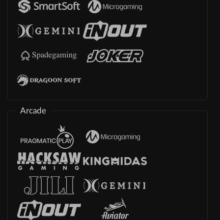
Arcade