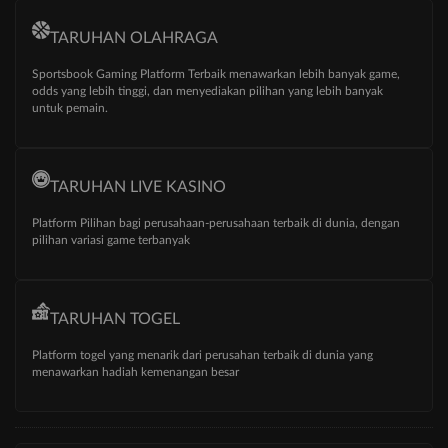
TARUHAN OLAHRAGA
Sportsbook Gaming Platform Terbaik menawarkan lebih banyak game,
odds yang lebih tinggi, dan menyediakan pilihan yang lebih banyak
untuk pemain.
TARUHAN LIVE KASINO
Platform Pilihan bagi perusahaan-perusahaan terbaik di dunia, dengan
pilihan variasi game terbanyak
TARUHAN TOGEL
Platform togel yang menarik dari perusahan terbaik di dunia yang
menawarkan hadiah kemenangan besar