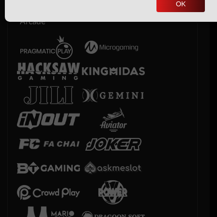
OK
Arcade