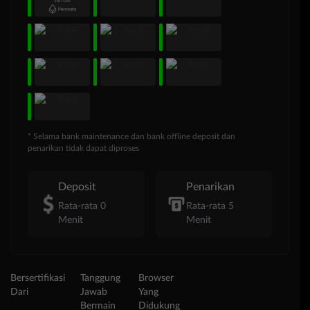
* Selama bank maintenance dan bank offline deposit dan
penarikan tidak dapat diproses
Deposit
Penarikan
Rata-rata 0
Rata-rata 5
Menit
Menit
Bersertifikasi
Tanggung
Browser
Dari
Jawab
Yang
Bermain
Didukung