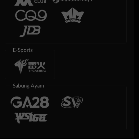
E-Sports
Sabung Ayam