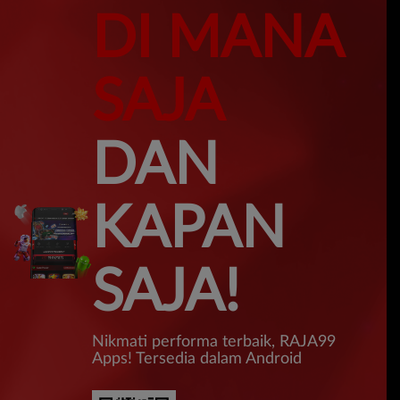
DI MANA
SAJA
DAN
KAPAN
SAJA!
Nikmati performa terbaik, RAJA99
Apps! Tersedia dalam Android