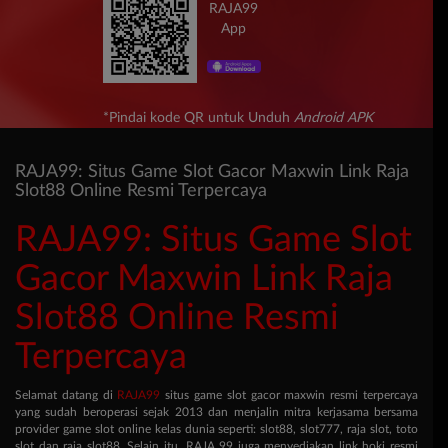
RAJA99
App
*Pindai kode QR untuk Unduh
Android APK
RAJA99: Situs Game Slot Gacor Maxwin Link Raja
Slot88 Online Resmi Terpercaya
RAJA99: Situs Game Slot
Gacor Maxwin Link Raja
Slot88 Online Resmi
Terpercaya
Selamat datang di
RAJA99
situs game slot gacor maxwin resmi terpercaya
yang sudah beroperasi sejak 2013 dan menjalin mitra kerjasama bersama
provider game slot online kelas dunia seperti: slot88, slot777, raja slot, toto
slot dan raja slot88. Selain itu, RAJA 99 juga menyediakan link hoki resmi