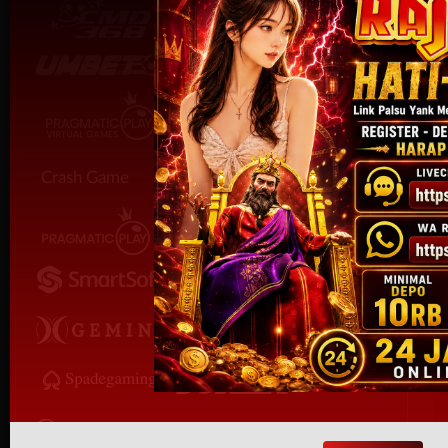
Crash Game