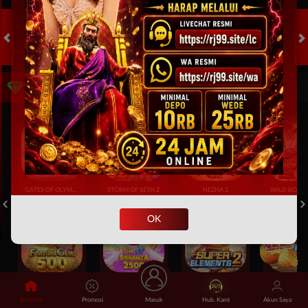
HOT GAMES
SLOTS
LIVE CASINO
RACE
TOGEL
OL
Game Populer
GATES OF OLYMPUS POP
STORM OF SETH 2
NEZHA 2
OK
FORTUNE GEMS 500
SWEET BONANZA 2500
SUPER ELEMENTS 2
Beranda
Promosi
Masuk
Hub. Kami
Akun Saya