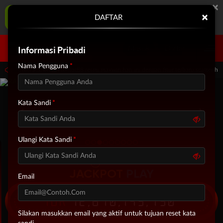
×
RAJA99 Aplikasi Mobile
×
DAFTAR
UNDUH
Jangan tampilkan lagi hari ini
Informasi Pribadi
Masuk
Daftar
Nama Pengguna
ng dengan pilihan game slot88 resmi maxwin hari ini dengan fitur terbaru scatter hit
Kata Sandi
Ulangi Kata Sandi
JACKPOT
PLAY
Email
IDR
12,670,149,750
Silakan masukkan email yang aktif untuk tujuan reset kata