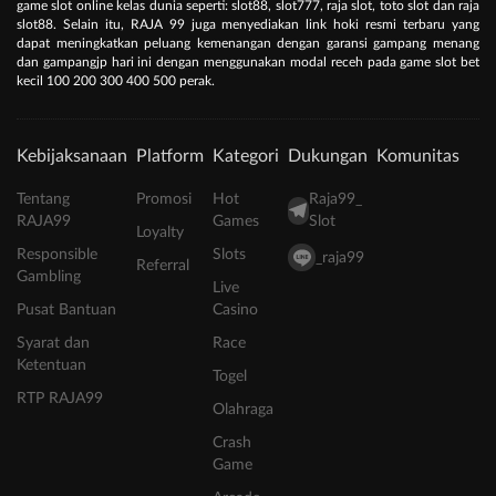
game slot online kelas dunia seperti: slot88, slot777, raja slot, toto slot dan raja
slot88. Selain itu, RAJA 99 juga menyediakan link hoki resmi terbaru yang
dapat meningkatkan peluang kemenangan dengan garansi gampang menang
dan gampangjp hari ini dengan menggunakan modal receh pada game slot bet
kecil 100 200 300 400 500 perak.
Kebijaksanaan
Platform
Kategori
Dukungan
Komunitas
Tentang
Promosi
Hot
Raja99_
RAJA99
Games
Slot
Loyalty
Responsible
Slots
_raja99
Referral
Gambling
Live
Pusat Bantuan
Casino
Syarat dan
Race
Ketentuan
Togel
RTP RAJA99
Olahraga
Crash
Game