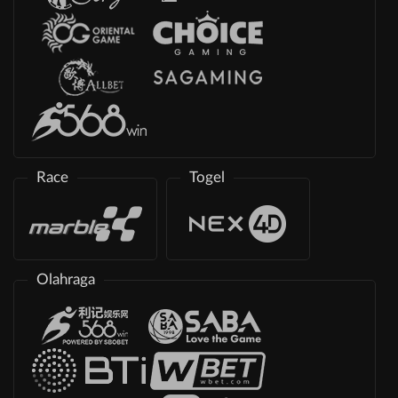
Race
Togel
Olahraga