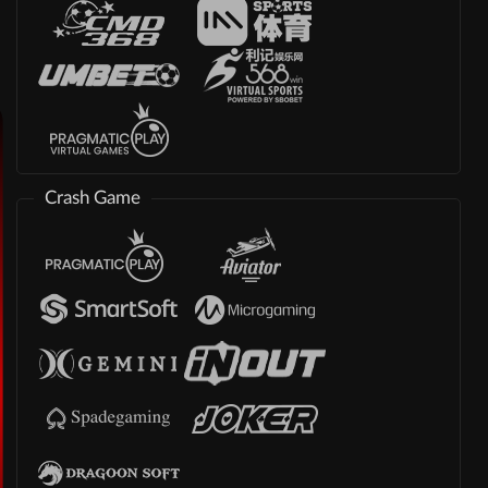
Crash Game