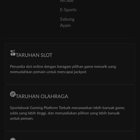
Arcade
E-Sports
Sabung
Ayam
TARUHAN SLOT
Penyedia slot online dengan beragam pilihan game menarik yang
memudahkan pemain untuk mencapai jackpot
TARUHAN OLAHRAGA
Sportsbook Gaming Platform Terbaik menawarkan lebih banyak game,
odds yang lebih tinggi, dan menyediakan pilihan yang lebih banyak
untuk pemain.