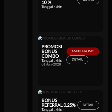
10 %
Tanggal akhir:
-
PROMOSI
BONUS
AMBIL PROMO
COMBO
DETAIL
Tanggal akhir:
01-Jan-2028
BONUS
REFERRAL 0,25%
DETAIL
Tanggal akhir:
-