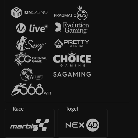
Race
Togel