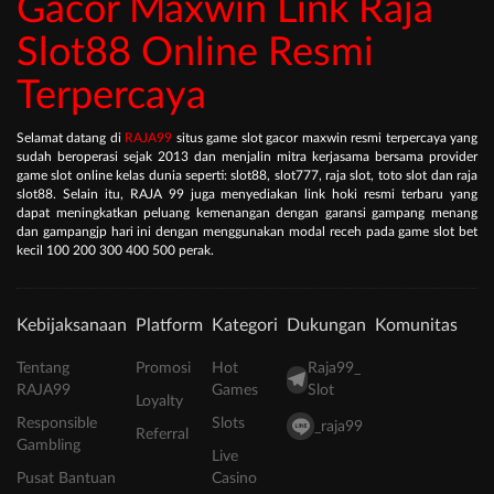
Gacor Maxwin Link Raja
Slot88 Online Resmi
Terpercaya
Selamat datang di
RAJA99
situs game slot gacor maxwin resmi terpercaya yang
sudah beroperasi sejak 2013 dan menjalin mitra kerjasama bersama provider
game slot online kelas dunia seperti: slot88, slot777, raja slot, toto slot dan raja
slot88. Selain itu, RAJA 99 juga menyediakan link hoki resmi terbaru yang
dapat meningkatkan peluang kemenangan dengan garansi gampang menang
dan gampangjp hari ini dengan menggunakan modal receh pada game slot bet
kecil 100 200 300 400 500 perak.
Kebijaksanaan
Platform
Kategori
Dukungan
Komunitas
Tentang
Promosi
Hot
Raja99_
RAJA99
Games
Slot
Loyalty
Responsible
Slots
_raja99
Referral
Gambling
Live
Pusat Bantuan
Casino