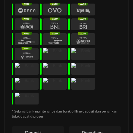
* Selama bank maintenance dan bank offline deposit dan penarikan
tidak dapat diproses