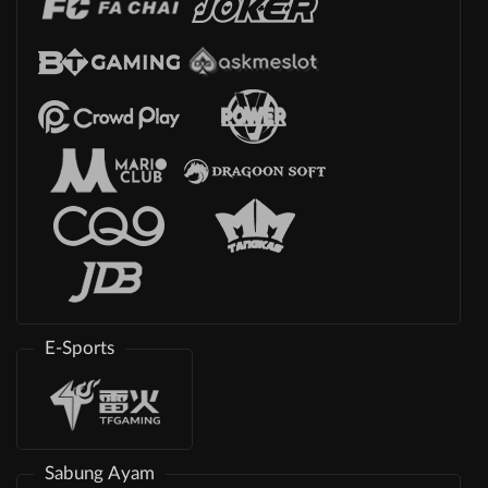
E-Sports
Sabung Ayam