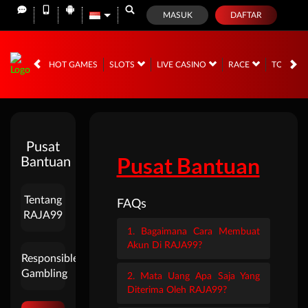
MASUK
DAFTAR
HOT GAMES
SLOTS
LIVE CASINO
RACE
TOGEL
Pusat
Pusat Bantuan
Bantuan
Tentang
FAQs
RAJA99
1. Bagaimana Cara Membuat
Akun Di RAJA99?
Responsible
Gambling
2. Mata Uang Apa Saja Yang
Diterima Oleh RAJA99?