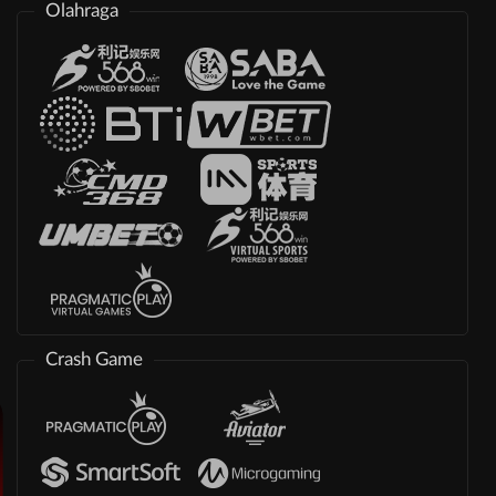
Olahraga
Crash Game