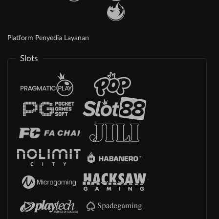
Platform Penyedia Layanan
Slots