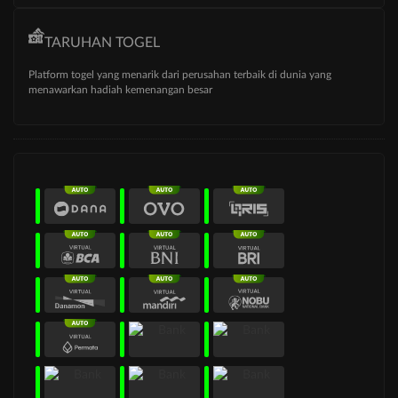
TARUHAN TOGEL
Platform togel yang menarik dari perusahan terbaik di dunia yang
menawarkan hadiah kemenangan besar