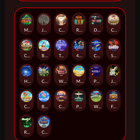
Multi Hot Wheel
JetX3
Crash Duel X
RodeoX
DoubleX
ChickenWays
Chicken Highway
Bottle Mania
TowerX
4 Bonuses Bonanza
CricketerX
Smash X
HelicopterX
CricketX
Wheel Of Destiny
MineIsland
PlinkoXClassic
JetX
Cheesy Road
Balloon
CarX
PropelX
World Champion X
Fortune Catch
RollX
CaiBalaoCappadocia