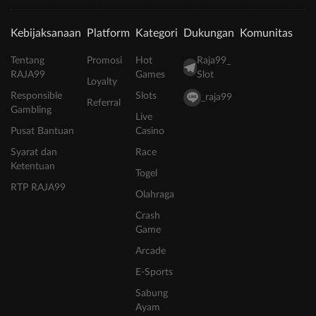
Kebijaksanaan
Platform
Kategori
Dukungan
Komunitas
Tentang
Promosi
Hot
Raja99_
RAJA99
Games
Slot
Loyalty
Responsible
Slots
_raja99
Referral
Gambling
Live
Pusat Bantuan
Casino
Syarat dan
Race
Ketentuan
Togel
RTP RAJA99
Olahraga
Crash
Game
Arcade
E-Sports
Sabung
Ayam