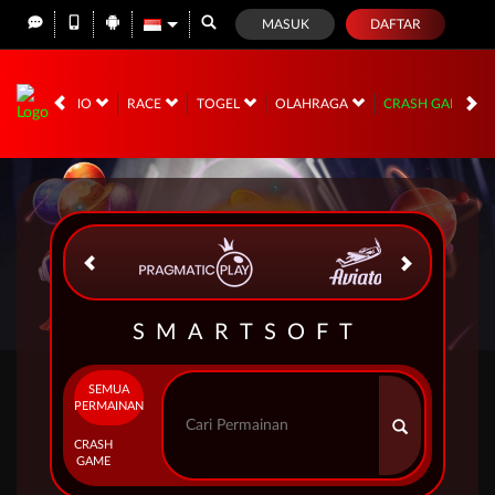
MASUK
DAFTAR
LIVE CASINO
RACE
TOGEL
OLAHRAGA
CRASH GAME
SMARTSOFT
SEMUA
PERMAINAN
CRASH
GAME