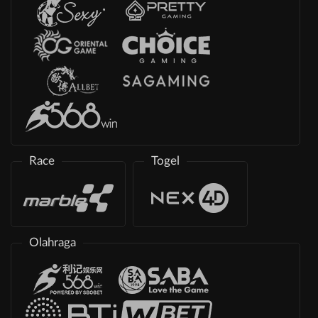
Race
Togel
Olahraga