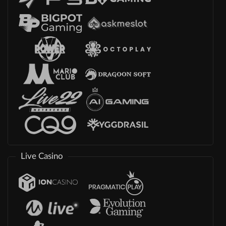
Live Casino