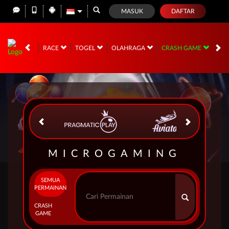
MASUK
DAFTAR
VE CASINO
RACE
TOGEL
OLAHRAGA
CRASH GAME
AR
MICROGAMING
SEMUA
PERMAINAN
CRASH
GAME