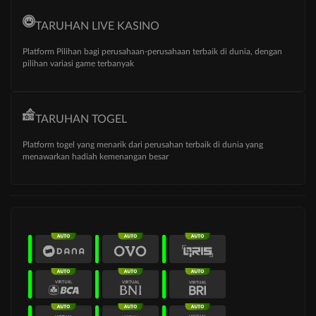
TARUHAN LIVE KASINO
Platform Pilihan bagi perusahaan-perusahaan terbaik di dunia, dengan
pilihan variasi game terbanyak
TARUHAN TOGEL
Platform togel yang menarik dari perusahan terbaik di dunia yang
menawarkan hadiah kemenangan besar