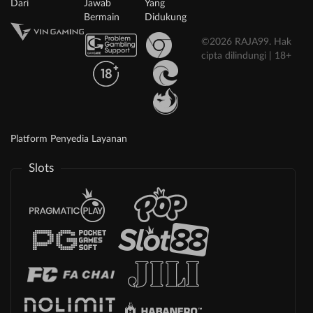
Dari
Jawab
Yang
Bermain
Didukung
©2026 RAJA99. Hak
cipta dilindungi | 18+
Platform Penyedia Layanan
Slots