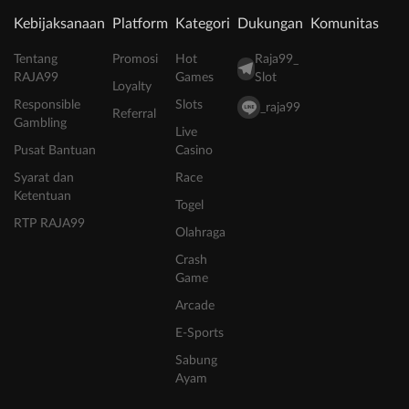
Kebijaksanaan
Platform
Kategori
Dukungan
Komunitas
Tentang
Promosi
Hot
Raja99_
RAJA99
Games
Slot
Loyalty
Responsible
Slots
_raja99
Referral
Gambling
Live
Pusat Bantuan
Casino
Syarat dan
Race
Ketentuan
Togel
RTP RAJA99
Olahraga
Crash
Game
Arcade
E-Sports
Sabung
Ayam