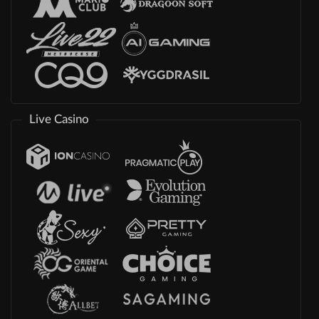
Live Casino