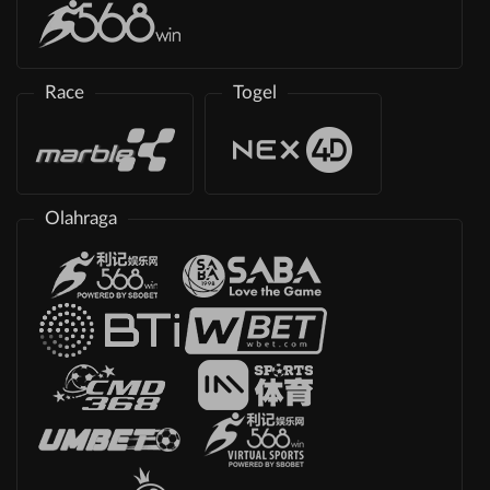
Race
Togel
Olahraga