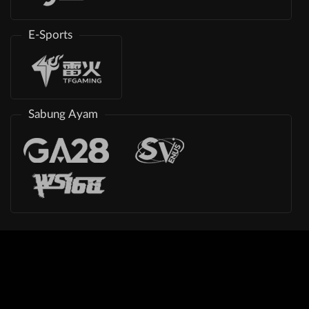
E-Sports
Sabung Ayam