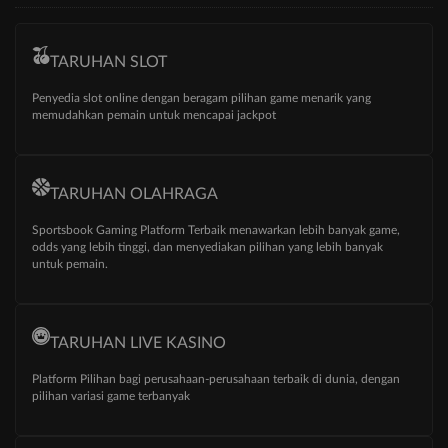
TARUHAN SLOT
Penyedia slot online dengan beragam pilihan game menarik yang
memudahkan pemain untuk mencapai jackpot
TARUHAN OLAHRAGA
Sportsbook Gaming Platform Terbaik menawarkan lebih banyak game,
odds yang lebih tinggi, dan menyediakan pilihan yang lebih banyak
untuk pemain.
TARUHAN LIVE KASINO
Platform Pilihan bagi perusahaan-perusahaan terbaik di dunia, dengan
pilihan variasi game terbanyak