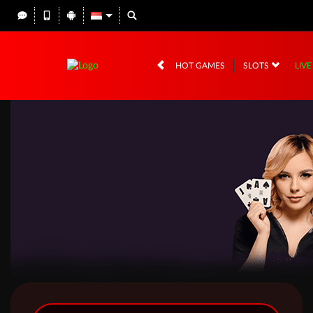
HOT GAMES
SLOTS
LIV