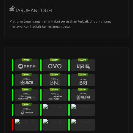
TARUHAN TOGEL
Platform togel yang menarik dari perusahan terbaik di dunia yang
menawarkan hadiah kemenangan besar