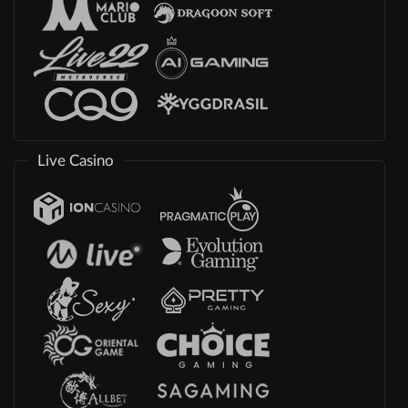
Live Casino