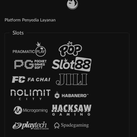
Platform Penyedia Layanan
Slots