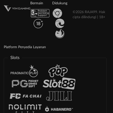
Bermain
Didukung
©2026 RAJA99. Hak
cipta dilindungi | 18+
Platform Penyedia Layanan
Slots