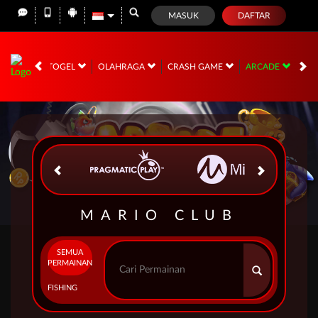
MASUK
DAFTAR
RACE
TOGEL
OLAHRAGA
CRASH GAME
ARCADE
E-
MARIO CLUB
SEMUA
PERMAINAN
FISHING