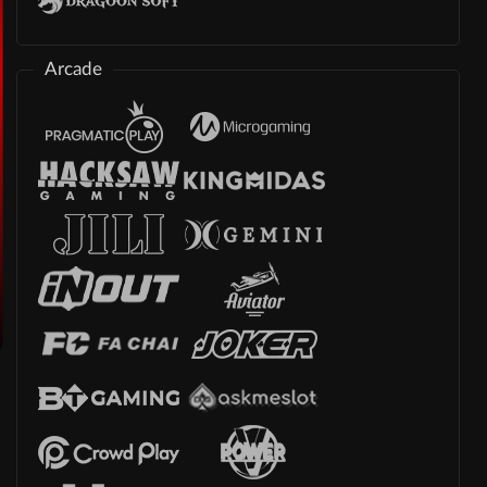
Arcade