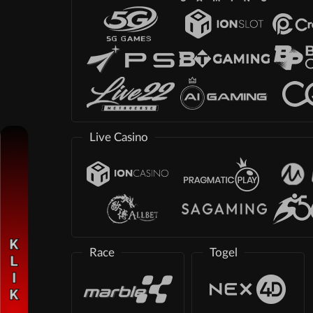
Live Casino
KLIK BUKA
Race
Togel