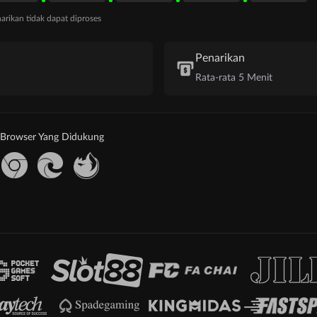
arikan tidak dapat diproses
Penarikan
Rata-rata 5 Menit
Browser Yang Didukung