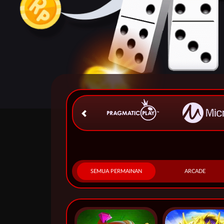
SEMUA PERMAINAN
ARCADE