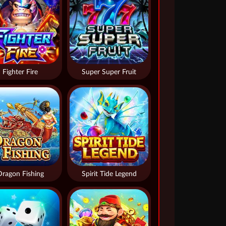
Fighter Fire
Super Super Fruit
Dragon Fishing
Spirit Tide Legend