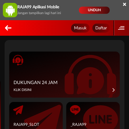
×
RAJA99 Aplikasi Mobile
UNDUH
Jangan tampilkan lagi hari ini
Masuk
Daftar
DUKUNGAN 24 JAM
KLIK DISINI
RAJA99_SLOT
_RAJA99